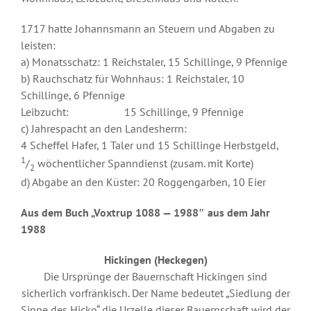
1717 hatte Johannsmann an Steuern und Abgaben zu
leisten:
a) Monatsschatz: 1 Reichstaler, 15 Schillinge, 9 Pfennige
b) Rauchschatz für Wohnhaus: 1 Reichstaler, 10
Schillinge, 6 Pfennige
Leibzucht: 15 Schillinge, 9 Pfennige
c) Jahrespacht an den Landesherrn:
4 Scheffel Hafer, 1 Taler und 15 Schillinge Herbstgeld,
1
/
wöchentlicher Spanndienst (zusam. mit Korte)
2
d) Abgabe an den Küster: 20 Roggengarben, 10 Eier
Aus dem Buch „Voxtrup 1088 — 1988″ aus dem Jahr
1988
Hickingen (Heckegen)
Die Ursprünge der Bauernschaft Hickingen sind
sicherlich vorfränkisch. Der Name bedeutet „Siedlung der
Sippe des Hicko“ die Urzelle dieser Bauernschaft wird der